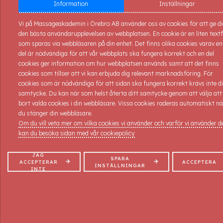
mixade grupper för att lära oss så mycket som möjligt.
Information
Inställningar
Vill du sedan gå en utbildning till diplomerad massör/idrottsmassör
Vi på Massageakademin i Örebro AB använder oss av cookies för att ge d
eller certifierad
den bästa användarupplevelsen av webbplatsen. En cookie är en liten textf
massageterapeut så får du 2.000:- i rabatt på den kursen.
som sparas via webbläsaren på din enhet. Det finns olika cookies varav en
Gäller om Du anmäler Dig till någon av de två följande kurserna efter
del är nödvändiga för att vår webbplats ska fungera korrekt och en del
denna kurs men
cookies ger information om hur webbplatsen används samt att det finns
kan INTE kombineras med annat erbjudande!
cookies som tillser att vi kan erbjuda dig relevant marknadsföring. För
cookies som är nödvändiga för att sidan ska fungera korrekt krävs inte di
Kursplan
samtycke. Du kan när som helst återta ditt samtycke genom att välja att
Grundläggande massageteknik i Finsk klassisk massage, en sk
bort valda cookies i din webbläsare. Vissa cookies raderas automatiskt nä
delkroppsmassage
du stänger din webbläsare.
Kontraindikationer d.v.s. när man inte får massera
Om du vill veta mer om vilka cookies vi använder och varför vi använder 
Stor vikt lägges på massageteknik/praktiska övningar.
kan du besöka sidan med vår cookiepolicy
Du både ger och tar massage.
JAG
SPARA
Förkunskaper: Inga.
ACCEPTERAR
ACCEPTERA
INSTÄLLNINGAR
INTE
Kursstart: Lördag 22/8-2026 6 Platser kvar
Kursdagar: 22/8-2026
Kurs nr: MFH 226
Tider: 09-17
Pris: 2.225:- inkl. moms, all dokumentation samt kursintyg.