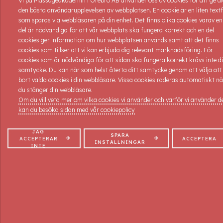
Vi på Massageakademin i Örebro AB använder oss av cookies för att ge d
den bästa användarupplevelsen av webbplatsen. En cookie är en liten textf
som sparas via webbläsaren på din enhet. Det finns olika cookies varav en
del är nödvändiga för att vår webbplats ska fungera korrekt och en del
cookies ger information om hur webbplatsen används samt att det finns
cookies som tillser att vi kan erbjuda dig relevant marknadsföring. För
cookies som är nödvändiga för att sidan ska fungera korrekt krävs inte di
samtycke. Du kan när som helst återta ditt samtycke genom att välja att
bort valda cookies i din webbläsare. Vissa cookies raderas automatiskt nä
du stänger din webbläsare.
Om du vill veta mer om vilka cookies vi använder och varför vi använder 
kan du besöka sidan med vår cookiepolicy
JAG
SPARA
ACCEPTERAR
ACCEPTERA
INSTÄLLNINGAR
INTE