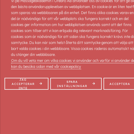
Vi på Massageakademin i Örebro AB använder oss av cookies för att ge d
belastningsskadorna i rörelseapparaten,
den bästa användarupplevelsen av webbplatsen. En cookie är en liten textf
vissa kommer vi fördjupa oss i mer, vissa på ett mer övergripande
som sparas via webbläsaren på din enhet. Det finns olika cookies varav en
sätt.
del är nödvändiga för att vår webbplats ska fungera korrekt och en del
Allt för att du ska få med dig så många verktyg som möjligt.
cookies ger information om hur webbplatsen används samt att det finns
cookies som tillser att vi kan erbjuda dig relevant marknadsföring. För
Förkunskaper: Diplomerad Idrottsmassör eller liknande
cookies som är nödvändiga för att sidan ska fungera korrekt krävs inte di
samtycke. Du kan när som helst återta ditt samtycke genom att välja att
Lärare: Naprapat Kajsa Klarström
bort valda cookies i din webbläsare. Vissa cookies raderas automatiskt nä
du stänger din webbläsare.
Kommande kurser:
Om du vill veta mer om vilka cookies vi använder och varför vi använder 
Kursstart: 29/9-2026 6 platser kvar
kan du besöka sidan med vår cookiepolicy
Kursdagar: 29-30/9-2026
Kurs nr: BEL 225
JAG
Tider: 09-16
SPARA
ACCEPTERAR
ACCEPTERA
INSTÄLLNINGAR
Pris: 4.200:- inkl. moms, all dokumentation samt kursintyg.
INTE
ANMÄLAN