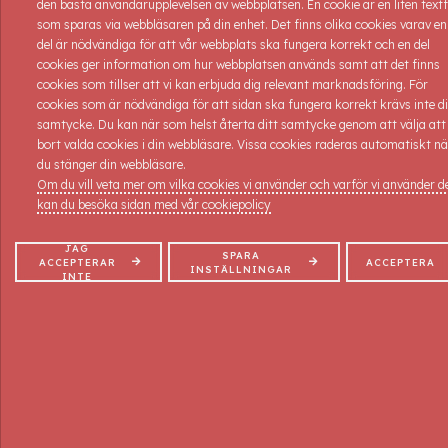
den bästa användarupplevelsen av webbplatsen. En cookie är en liten textf
Förkunskaper: Inga.
som sparas via webbläsaren på din enhet. Det finns olika cookies varav en
del är nödvändiga för att vår webbplats ska fungera korrekt och en del
Kommande kurser:
cookies ger information om hur webbplatsen används samt att det finns
cookies som tillser att vi kan erbjuda dig relevant marknadsföring. För
Kursstart: 13/10-2026 7 platser kvar !
cookies som är nödvändiga för att sidan ska fungera korrekt krävs inte di
Kursdagar: 13/10-2026
samtycke. Du kan när som helst återta ditt samtycke genom att välja att
Kurs nr: ANS 226
bort valda cookies i din webbläsare. Vissa cookies raderas automatiskt nä
Tider: 09-16
du stänger din webbläsare.
Pris: 2.800:- inkl. moms, all dokumentation samt kursintyg
Om du vill veta mer om vilka cookies vi använder och varför vi använder 
kan du besöka sidan med vår cookiepolicy
ANMÄLAN
JAG
SPARA
ACCEPTERAR
ACCEPTERA
INSTÄLLNINGAR
INTE
KONTAKT
Elementvägen 5, 702 27 Örebro
019-10 87 90
info@massageakademin.se