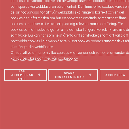
den bästa användarupplevelsen av webbplatsen. En cookie är en liten textf
Du får ett och annat nytt grepp också!
som sparas via webbläsaren på din enhet. Det finns olika cookies varav en
Du får självklart både GE och FÅ massage!
del är nödvändiga för att vår webbplats ska fungera korrekt och en del
OSB! INGEN praktik på denna kurs!
cookies ger information om hur webbplatsen används samt att det finns
cookies som tillser att vi kan erbjuda dig relevant marknadsföring. För
Kursstart: 27/8-2026 4 platser kvar !
cookies som är nödvändiga för att sidan ska fungera korrekt krävs inte di
Kursdagar: 27-28/8 & 3-4/9-2026
samtycke. Du kan när som helst återta ditt samtycke genom att välja att
Kurs nr: IDMREP 226
bort valda cookies i din webbläsare. Vissa cookies raderas automatiskt nä
Tider: 09-16
du stänger din webbläsare.
Pris: 3.450:- inkl. moms och dokumentation.
Om du vill veta mer om vilka cookies vi använder och varför vi använder 
kan du besöka sidan med vår cookiepolicy
ANMÄLAN
JAG
SPARA
ACCEPTERAR
ACCEPTERA
INSTÄLLNINGAR
INTE
KONTAKT
Elementvägen 5, 702 27 Örebro
019-10 87 90
info@massageakademin.se