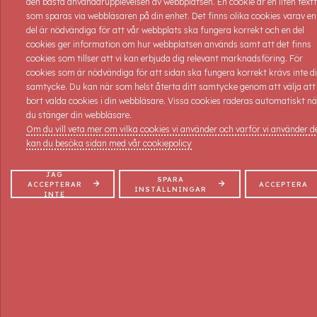
den bästa användarupplevelsen av webbplatsen. En cookie är en liten textf
som sparas via webbläsaren på din enhet. Det finns olika cookies varav en
Förkunskaper: Inga.
del är nödvändiga för att vår webbplats ska fungera korrekt och en del
cookies ger information om hur webbplatsen används samt att det finns
Kommande kurser:
cookies som tillser att vi kan erbjuda dig relevant marknadsföring. För
cookies som är nödvändiga för att sidan ska fungera korrekt krävs inte di
Kursstart: 7/10-2026 8 platser kvar !
samtycke. Du kan när som helst återta ditt samtycke genom att välja att
Kursdagar: 7/10-2026
bort valda cookies i din webbläsare. Vissa cookies raderas automatiskt nä
Kurs nr: HOF 226
du stänger din webbläsare.
Tider: 09-15
Om du vill veta mer om vilka cookies vi använder och varför vi använder 
Pris: 2.500:- inkl. moms, all dokumentation samt kursintyg.
kan du besöka sidan med vår cookiepolicy
ANMÄLAN
JAG
SPARA
ACCEPTERAR
ACCEPTERA
INSTÄLLNINGAR
INTE
KONTAKT
Elementvägen 5, 702 27 Örebro
019-10 87 90
info@massageakademin.se