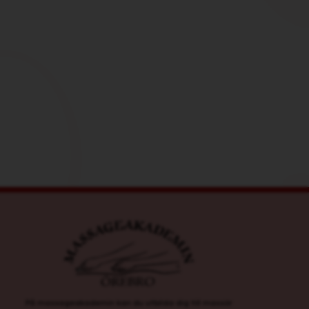
På massageakademin kan du utbilda dig till massör