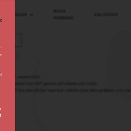
BOKA
BILDNINGAR
KALENDER
MASSAGE
x
AR
es
l
äsning om axelsmärta.
ga erfarenhet hon fått genom sitt arbete och möte
inklar och bra tips på hur man kan arbeta med olika problem och va
n
t
 kvar