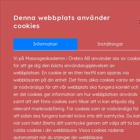
OM
HEM
UT
Denna webbplats använder
OSS
cookies
TILLBAKA TILL UTBILDNING
Information
Inställningar
Vi på Massageakademin i Örebro AB använder oss av cooki
Axelsmärta
för att ge dig den bästa användarupplevelsen av
webbplatsen. En cookie är en liten textfil som sparas via
webbläsaren på din enhet. Det finns olika cookies varav en de
Massageakademin bjuder in till en förel
är nödvändiga för att vår webbplats ska fungera korrekt och
Naprapat Kajsa delar med sig av sin lån
en del cookies ger information om hur webbplatsen används
med olika patienter. Hon ger nya insynsv
samt att det finns cookies som tillser att vi kan erbjuda dig
uppstått.
relevant marknadsföring. För cookies som är nödvändiga för
Förkunskaper: Inga.
att sidan ska fungera korrekt krävs inte ditt samtycke. Du ka
Föreläsare: Kajsa Klarstöm, Naprapat
när som helst återta ditt samtycke genom att välja att ta bor
valda cookies i din webbläsare. Vissa cookies raderas
Kursdag: 13/10-2026 12 platser
automatiskt när du stänger din webbläsare.