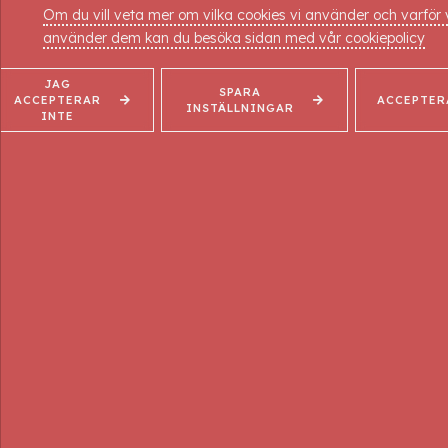
Kurs nr: F2-A226
Om du vill veta mer om vilka cookies vi använder och varför 
Tider: 17.30 – ca 19.30
använder dem kan du besöka sidan med vår cookiepolicy
Pris: 650:- inkl. moms och fika
JAG
SPARA
ACCEPTERAR
ACCEPTER
Gå på två föreläsningar, betala då endast 
INSTÄLLNINGAR
INTE
Betalning sker på plats
KONTAKT
Elementvägen 5, 702 27
Örebro
019-10 87 90
info@massageakademin.se