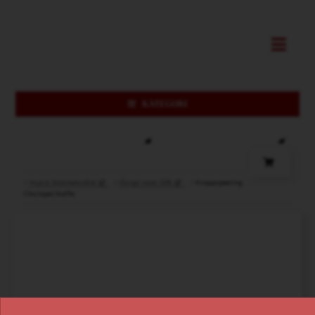
/
Hud & Skönhetsvård
/
Övrigt inom SPA
/
Kroppspeeling
Cho/apel/kaffe