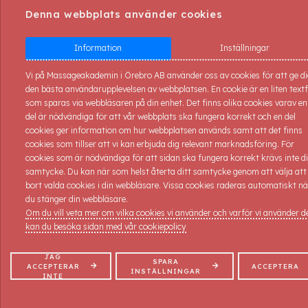
Denna webbplats använder cookies
Information
Inställningar
Aloe Vera
Vi på Massageakademin i Örebro AB använder oss av cookies för att ge d
den bästa användarupplevelsen av webbplatsen. En cookie är en liten textf
Rosenserien
som sparas via webbläsaren på din enhet. Det finns olika cookies varav en
del är nödvändiga för att vår webbplats ska fungera korrekt och en del
Rengöring
cookies ger information om hur webbplatsen används samt att det finns
Kropp
cookies som tillser att vi kan erbjuda dig relevant marknadsföring. För
cookies som är nödvändiga för att sidan ska fungera korrekt krävs inte di
Näring
samtycke. Du kan när som helst återta ditt samtycke genom att välja att
bort valda cookies i din webbläsare. Vissa cookies raderas automatiskt nä
Fukt
Kroppspeeling
du stänger din webbläsare.
Om du vill veta mer om vilka cookies vi använder och varför vi använder 
Man
Cho/apel/kaffe
kan du besöka sidan med vår cookiepolicy
Övrigt inom SPA
JAG
SPARA
ACCEPTERAR
ACCEPTERA
INSTÄLLNINGAR
INTE
Peelingen ger din kropp en fräsch energikick. Den slätar ut och
Vaxprodukter
återfuktar huden. Innehåller kaffebönor som fungerar som ett
Frans & Bryn
extra inslag av peeling med syftet att ta bort döda hudceller.