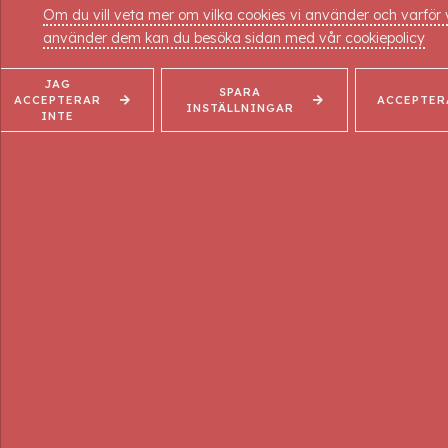
Om du vill veta mer om vilka cookies vi använder och varför 
Tape
använder dem kan du besöka sidan med vår cookiepolicy
Liniment
JAG
SPARA
ACCEPTERAR
ACCEPTER
INSTÄLLNINGAR
INTE
Hud & Skönhetsvård
Powerla
0
kr
Fibroprodukter
Aloe Vera
Rosenserien
Laser
Rengöring
Koppor
Kropp
Hotstone
Näring
Böcker
Fukt
Planscher
Man