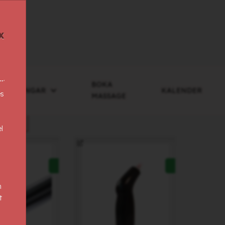
x
BOKA
BILDNINGAR
KALENDER
es
MASSAGE
l
n
t