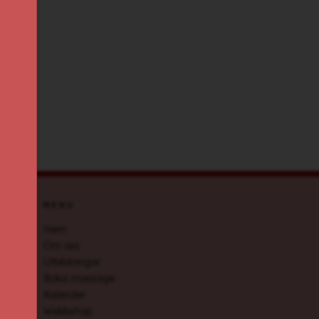
MENU
Hem
Om oss
Utbildningar
Boka massage
Kalender
Webbshop