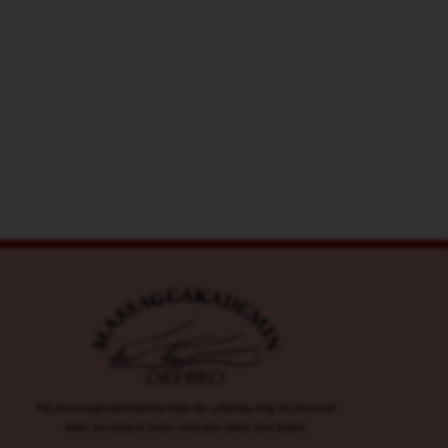
På massageakademin kan du utbilda dig till massör
eller terapeut inom många olika områden.