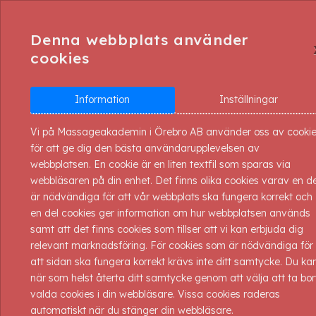
Denna webbplats använder
cookies
Information
Inställningar
KATEGORI
OM
HEM
UT
Vi på Massageakademin i Örebro AB använder oss av cooki
OSS
för att ge dig den bästa användarupplevelsen av
Populära produkter
webbplatsen. En cookie är en liten textfil som sparas via
webbläsaren på din enhet. Det finns olika cookies varav en de
är nödvändiga för att vår webbplats ska fungera korrekt och
Massagebänkar / stolar
en del cookies ger information om hur webbplatsen används
samt att det finns cookies som tillser att vi kan erbjuda dig
Bänktillbehör
relevant marknadsföring. För cookies som är nödvändiga för
att sidan ska fungera korrekt krävs inte ditt samtycke. Du ka
Behandlingsstolar
när som helst återta ditt samtycke genom att välja att ta bor
valda cookies i din webbläsare. Vissa cookies raderas
Oljor
automatiskt när du stänger din webbläsare.