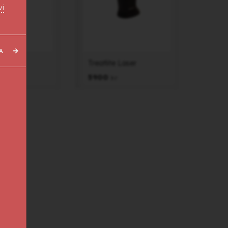
vi
A
ser
Treatlite Laser
5900
kr